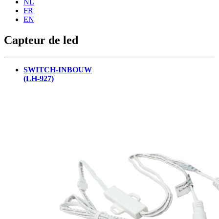
NL
FR
EN
Capteur de led
SWITCH-INBOUW
(LH-927)