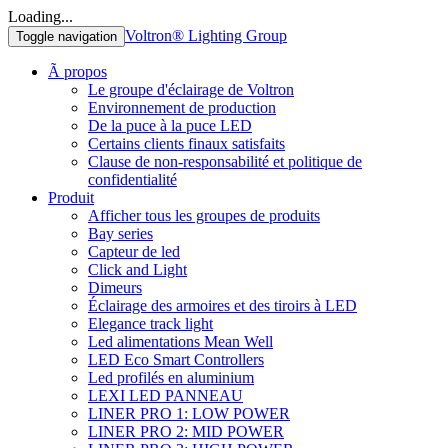
Loading...
Voltron® Lighting Group
Toggle navigation
Ã propos
Le groupe d'éclairage de Voltron
Environnement de production
De la puce à la puce LED
Certains clients finaux satisfaits
Clause de non-responsabilité et politique de
confidentialité
Produit
Afficher tous les groupes de produits
Bay series
Capteur de led
Click and Light
Dimeurs
Éclairage des armoires et des tiroirs à LED
Elegance track light
Led alimentations Mean Well
LED Eco Smart Controllers
Led profilés en aluminium
LEXI LED PANNEAU
LINER PRO 1: LOW POWER
LINER PRO 2: MID POWER