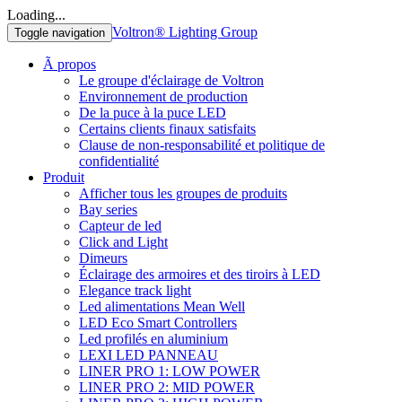
Loading...
Voltron® Lighting Group
Toggle navigation
Ã propos
Le groupe d'éclairage de Voltron
Environnement de production
De la puce à la puce LED
Certains clients finaux satisfaits
Clause de non-responsabilité et politique de
confidentialité
Produit
Afficher tous les groupes de produits
Bay series
Capteur de led
Click and Light
Dimeurs
Éclairage des armoires et des tiroirs à LED
Elegance track light
Led alimentations Mean Well
LED Eco Smart Controllers
Led profilés en aluminium
LEXI LED PANNEAU
LINER PRO 1: LOW POWER
LINER PRO 2: MID POWER