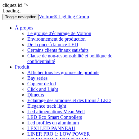
cliquez ici ">
Loading...
Voltron® Lighting Group
Toggle navigation
Ã propos
Le groupe d'éclairage de Voltron
Environnement de production
De la puce à la puce LED
Certains clients finaux satisfaits
Clause de non-responsabilité et politique de
confidentialité
Produit
Afficher tous les groupes de produits
Bay series
Capteur de led
Click and Light
Dimeurs
Éclairage des armoires et des tiroirs à LED
Elegance track light
Led alimentations Mean Well
LED Eco Smart Controllers
Led profilés en aluminium
LEXI LED PANNEAU
LINER PRO 1: LOW POWER